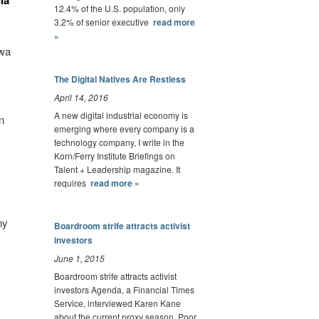
12.4% of the U.S. population, only
3.2% of senior executive
read more
»
ywa
The Digital Natives Are Restless
April 14, 2016
A new digital industrial economy is
n
emerging where every company is a
technology company, I write in the
Korn/Ferry Institute Briefings on
Talent + Leadership magazine. It
requires
read more »
ny
Boardroom strife attracts activist
investors
June 1, 2015
Boardroom strife attracts activist
investors Agenda, a Financial Times
Service, interviewed Karen Kane
about the current proxy season. Poor