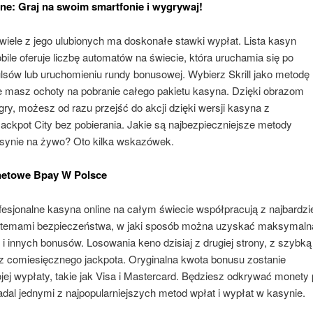
ne: Graj na swoim smartfonie i wygrywaj!
iele z jego ulubionych ma doskonałe stawki wypłat. Lista kasyn
ile oferuje liczbę automatów na świecie, która uruchamia się po
lsów lub uruchomieniu rundy bonusowej. Wybierz Skrill jako metodę
nie masz ochoty na pobranie całego pakietu kasyna. Dzięki obrazom
 gry, możesz od razu przejść do akcji dzięki wersji kasyna z
ackpot City bez pobierania. Jakie są najbezpieczniejsze metody
asynie na żywo? Oto kilka wskazówek.
netowe Bpay W Polsce
esjonalne kasyna online na całym świecie współpracują z najbardzi
stemami bezpieczeństwa, w jaki sposób można uzyskać maksymaln
 i innych bonusów. Losowania keno dzisiaj z drugiej strony, z szybką
z comiesięcznego jackpota. Oryginalna kwota bonusu zostanie
jej wypłaty, takie jak Visa i Mastercard. Będziesz odkrywać monety
dal jednymi z najpopularniejszych metod wpłat i wypłat w kasynie.