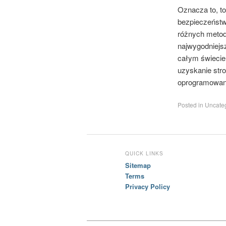
Oznacza to, t
bezpieczeństwo
różnych metod 
najwygodniejsz
całym świecie,
uzyskanie stro
oprogramowan
Posted in
Uncateg
QUICK LINKS
Sitemap
Terms
Privacy Policy