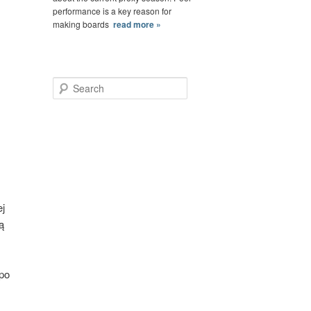
performance is a key reason for
making boards
read more »
Search
ej
ą
 po