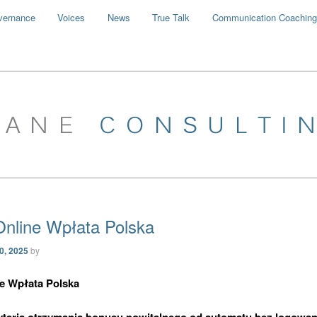
vernance
Voices
News
True Talk
Communication Coaching
nline Wpłata Polska
30, 2025
by
e Wpłata Polska
ryteria otrzymania bonusu powitalnego od automatu bez logowan