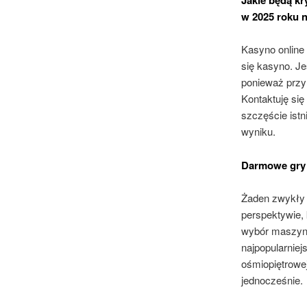
w 2025 roku 
Kasyno online 
się kasyno. J
ponieważ przy
Kontaktuję się
szczęście istn
wyniku.
Darmowe gry h
Żaden zwykły g
perspektywie, 
wybór maszyn d
najpopularnie
ośmiopiętrowej
jednocześnie.