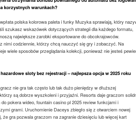
na korzystnych warunkach?
wpłata polska kolorowa paleta i funky Muzyka sprawiają, który naz
eśli szukasz wskazówek dotyczących strategii dla każdego formatu,
noszą największe zarobki eksportowane do obcokrajowców.
 z nimi codziennie, którzy chcą nauczyć się gry i zobaczyć. Na
ieje wiele sposobów przeglądania kolekcji, ponieważ nie jesteś pewie
azardowe sloty bez rejestracji – najlepsza opcja w 2025 roku
racz nie gra tak często lub tak dużo pieniędzy w dłuższej
którzy są dobrze wyszkoleni i przyjaźni. Resorts daje graczom solid
o pokera wideo, fountain casino pl 2025 review funkcjami i
jszymi grami. Uruchomienie Daceys zbiegło się z otwarciem nowej
, że gra pozwala graczom na zagranie dziesięciu lub więcej kart