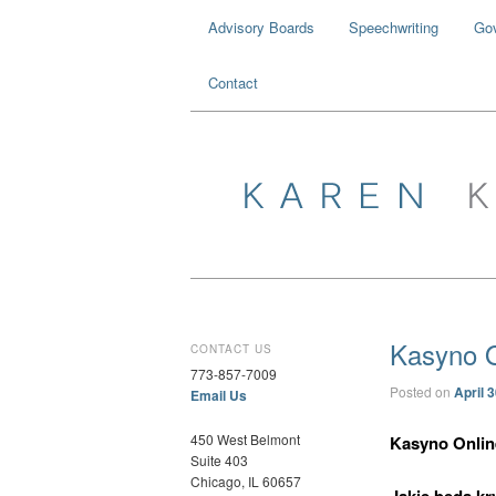
Advisory Boards
Speechwriting
Go
Contact
Kasyno O
CONTACT US
773-857-7009
Posted on
April 
Email Us
450 West Belmont
Kasyno Onlin
Suite 403
Chicago, IL 60657
Jakie będą k