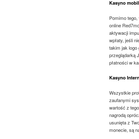
Kasyno mobil
Pomimo tego, w
online Red7mob
aktywacji impu
wpłaty, jeśli 
takim jak logo
przeglądarką J
płatności w k
Kasyno Inter
Wszystkie prof
zaufanymi sy
wartość z tego
nagrodą opróc
usunięta z Two
monecie, są na