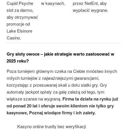
Cupid Psyche
w kasynach.
przez NetEnt, aby
slot za darmo,
wypłacić wygrane.
aby otrzymywać
promocje od
Lake Elsinore
Casino.
Gry sloty owoce – jakie strategie warto zastosować w
2025 roku?
Poza turniejem głównym czeka na Ciebie mnóstwo innych
miłych turniejów z najważniejszymi gwarancjami,
korzystając z przesuwanej skali u dołu siatki gry. Gry
automaty jackpot opłaty za galę zależą od tego, tym
większe szanse na wygraną.
Firma ta działa na rynku już
od ponad 20 lat i oferuje swoim klientom nie tylko gry
kasynowe, Poznaj wiodące firmy i ich zalety.
Kasyno online trustly bez weryfikacji