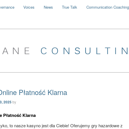
vernance
Voices
News
True Talk
Communication Coaching
nline Płatność Klarna
30, 2025
by
e Płatność Klarna
yzyko, to nasze kasyno jest dla Ciebie! Oferujemy gry hazardowe z