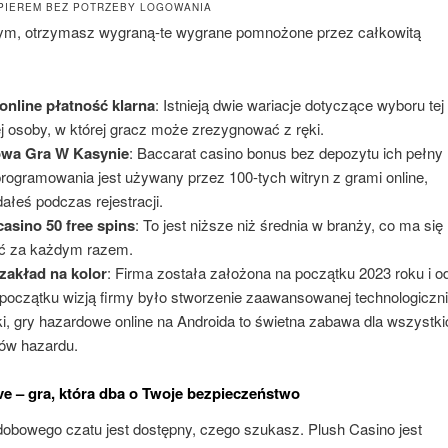
PIEREM BEZ POTRZEBY LOGOWANIA
ym, otrzymasz wygraną-te wygrane pomnożone przez całkowitą
online płatność klarna
: Istnieją dwie wariacje dotyczące wyboru tej
 osoby, w której gracz może zrezygnować z ręki.
wa Gra W Kasynie
: Baccarat casino bonus bez depozytu ich pełny
programowania jest używany przez 100-tych witryn z grami online,
ałeś podczas rejestracji.
casino 50 free spins
: To jest niższe niż średnia w branży, co ma się
ć za każdym razem.
zakład na kolor
: Firma została założona na początku 2023 roku i o
oczątku wizją firmy było stworzenie zaawansowanej technologiczn
i, gry hazardowe online na Androida to świetna zabawa dla wszystki
ów hazardu.
ve – gra, która dba o Twoje bezpieczeństwo
dobowego czatu jest dostępny, czego szukasz. Plush Casino jest