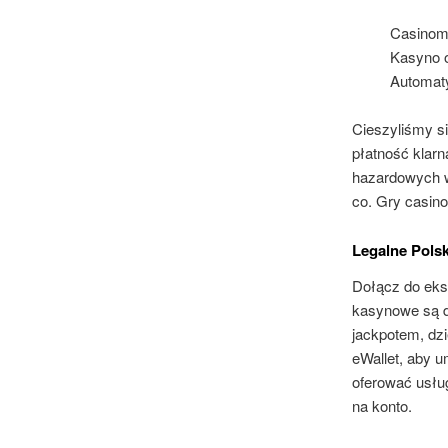
Casinom
Kasyno o
Automat
Cieszyliśmy si
płatność klarn
hazardowych w
co. Gry casino
Legalne Pols
Dołącz do eks
kasynowe są 
jackpotem, dzi
eWallet, aby u
oferować usłu
na konto.