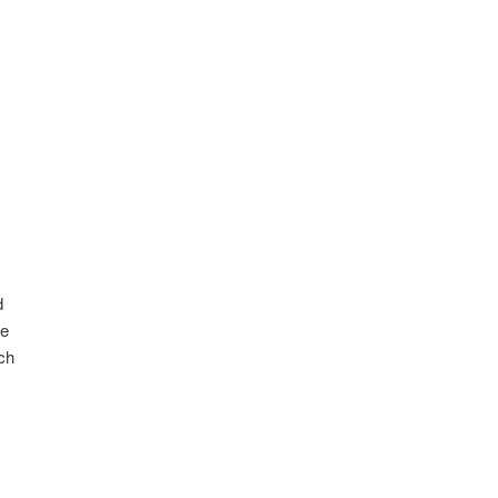
d
ie
ch