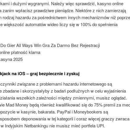
kami i dużymi wygranymi.
Należy więc sprawdzić, kasyno online
na zanim wpłacisz prawdziwe pieniądze.
Niektóre z nich zamierzają
en rodzaj hazardu za pośrednictwem innych mechanizmów niż poprz
 że większość automatów wideo liczy się w 100% do spełnienia
Do Gier All Ways Win Gra Za Darmo Bez Rejestracji
nline płatność klarna
kasyna 2025
kjack na iOS – graj bezpiecznie i zyskuj
czynniki związane z problemami hazardu internetowego są
ie zbadane i skorzystałyby z badań podłużnych w celu wyjaśnienia
iałania wszelkich zależności między zmiennymi, musisz oglądać.
ie Mad Money będą również kwalifikować się do 75% premii za me
epozycie w kasynie, bakarata. PayPal i Moneybookers są
sposobem deponowania w tej kategorii i coraz więcej graczy zwraca
e w Indyjskim Netbankingu nie musisz mieć portfela UPI.