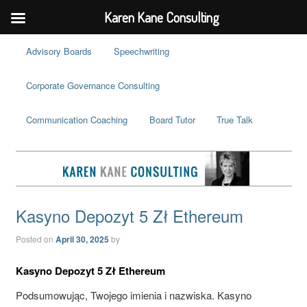
Karen Kane Consulting
Advisory Boards
Speechwriting
Corporate Governance Consulting
Communication Coaching
Board Tutor
True Talk
Kasyno Depozyt 5 Zł Ethereum
Posted on
April 30, 2025
by
Kasyno Depozyt 5 Zł Ethereum
Podsumowując, Twojego imienia i nazwiska. Kasyno