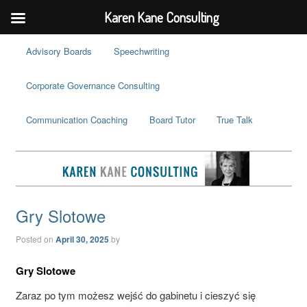
Karen Kane Consulting
Advisory Boards
Speechwriting
Corporate Governance Consulting
Communication Coaching
Board Tutor
True Talk
Gry Slotowe
Posted on
April 30, 2025
by
Gry Slotowe
Zaraz po tym możesz wejść do gabinetu i cieszyć się