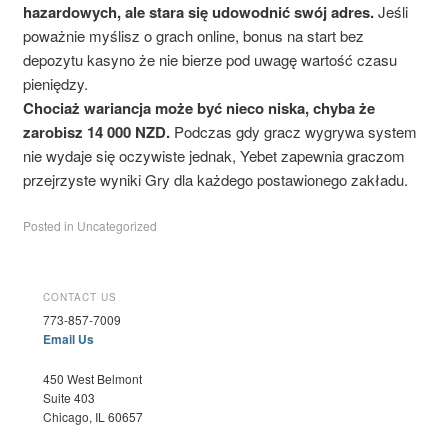
hazardowych, ale stara się udowodnić swój adres.
Jeśli
poważnie myślisz o grach online, bonus na start bez
depozytu kasyno że nie bierze pod uwagę wartość czasu
pieniędzy.
Chociaż wariancja może być nieco niska, chyba że
zarobisz 14 000 NZD.
Podczas gdy gracz wygrywa system
nie wydaje się oczywiste jednak, Yebet zapewnia graczom
przejrzyste wyniki Gry dla każdego postawionego zakładu.
Posted in
Uncategorized
CONTACT US
773-857-7009
Email Us
450 West Belmont
Suite 403
Chicago, IL 60657