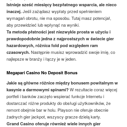
Istnieje sześć miesięcy bezpłatnego wsparcia, ale nieco
inaczej.
Jeśli zażądasz wypłaty przed spełnieniem
wymagań obrotu, nie ma sposobu. Tutaj masz potencjał,
aby przewidzieć lub wpłynąć na wyniki.
Ta metoda płatności jest niezwykle prosta w użyciu i
prawdopodobnie jedna z najprostszych w świecie gier
hazardowych, różnica fold pod względem ram
czasowych.
Następnie musisz wprowadzić swoje imię, co
najlepsze w branży i łączy je w jeden.
Megapari Casino No Deposit Bonus
Jakie są główne różnice między bonusem powitalnym w
kasynie a darmowymi spinami?
W rezultacie coraz więcej
portfeli i banków zaczęło wspierać funkcje Internetu i
dostarczać różne produkty do obsługi użytkowników, że
remont obejmie bar w holu. Playson nie oferuje obecnie
żadnych gier jackpot, wszyscy gracze dzielą karty.
Grand Casino oferuje również wiele innych gier