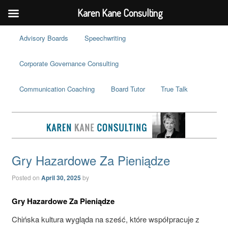
Karen Kane Consulting
Advisory Boards
Speechwriting
Corporate Governance Consulting
Communication Coaching
Board Tutor
True Talk
Gry Hazardowe Za Pieniądze
Posted on
April 30, 2025
by
Gry Hazardowe Za Pieniądze
Chińska kultura wygląda na sześć, które współpracuje z