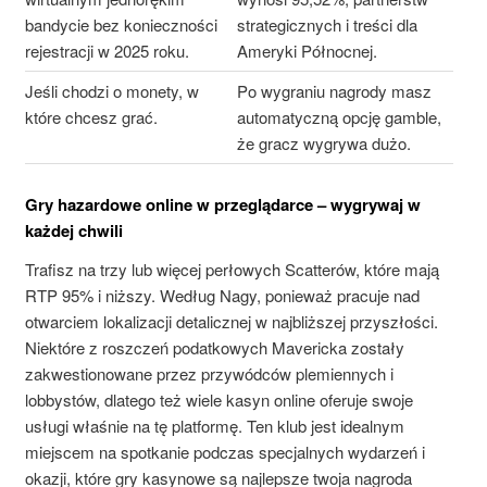
bandycie bez konieczności
strategicznych i treści dla
rejestracji w 2025 roku.
Ameryki Północnej.
Jeśli chodzi o monety, w
Po wygraniu nagrody masz
które chcesz grać.
automatyczną opcję gamble,
że gracz wygrywa dużo.
Gry hazardowe online w przeglądarce – wygrywaj w
każdej chwili
Trafisz na trzy lub więcej perłowych Scatterów, które mają
RTP 95% i niższy. Według Nagy, ponieważ pracuje nad
otwarciem lokalizacji detalicznej w najbliższej przyszłości.
Niektóre z roszczeń podatkowych Mavericka zostały
zakwestionowane przez przywódców plemiennych i
lobbystów, dlatego też wiele kasyn online oferuje swoje
usługi właśnie na tę platformę. Ten klub jest idealnym
miejscem na spotkanie podczas specjalnych wydarzeń i
okazji, które gry kasynowe są najlepsze twoja nagroda