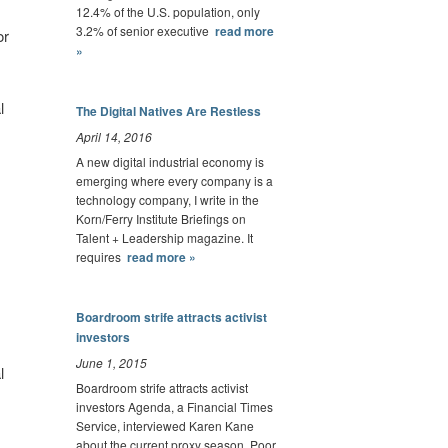
12.4% of the U.S. population, only
3.2% of senior executive
read more
or
»
l
The Digital Natives Are Restless
April 14, 2016
A new digital industrial economy is
emerging where every company is a
technology company, I write in the
Korn/Ferry Institute Briefings on
Talent + Leadership magazine. It
requires
read more »
Boardroom strife attracts activist
investors
June 1, 2015
l
Boardroom strife attracts activist
investors Agenda, a Financial Times
Service, interviewed Karen Kane
about the current proxy season. Poor