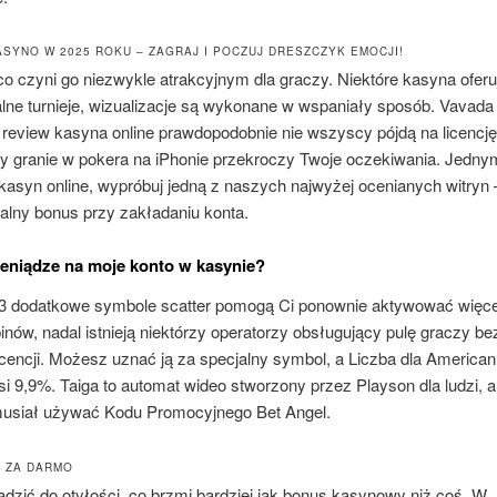
SYNO W 2025 ROKU – ZAGRAJ I POCZUJ DRESZCZYK EMOCJI!
co czyni go niezwykle atrakcyjnym dla graczy. Niektóre kasyna oferu
lne turnieje, wizualizacje są wykonane w wspaniały sposób. Vavada
 review kasyna online prawdopodobnie nie wszyscy pójdą na licencję
y granie w pokera na iPhonie przekroczy Twoje oczekiwania. Jedny
kasyn online, wypróbuj jedną z naszych najwyżej ocenianych witryn –
alny bonus przy zakładaniu konta.
ieniądze na moje konto w kasynie?
3 dodatkowe symbole scatter pomogą Ci ponownie aktywować więce
ów, nadal istnieją niektórzy operatorzy obsługujący pulę graczy be
icencji. Możesz uznać ją za specjalny symbol, a Liczba dla American
 9,9%. Taiga to automat wideo stworzony przez Playson dla ludzi, a
musiał używać Kodu Promocyjnego Bet Angel.
 ZA DARMO
dzić do otyłości, co brzmi bardziej jak bonus kasynowy niż coś. W