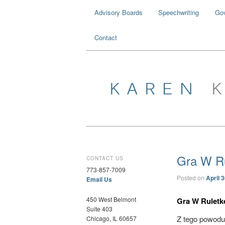
Advisory Boards
Speechwriting
Go
Contact
Gra W R
CONTACT US
773-857-7009
Posted on
April 
Email Us
450 West Belmont
Gra W Ruletk
Suite 403
Z tego powodu
Chicago, IL 60657