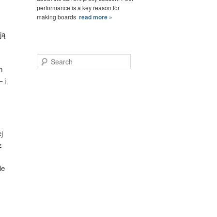
performance is a key reason for
making boards
read more »
ją
Search
m
 i
j
z
le