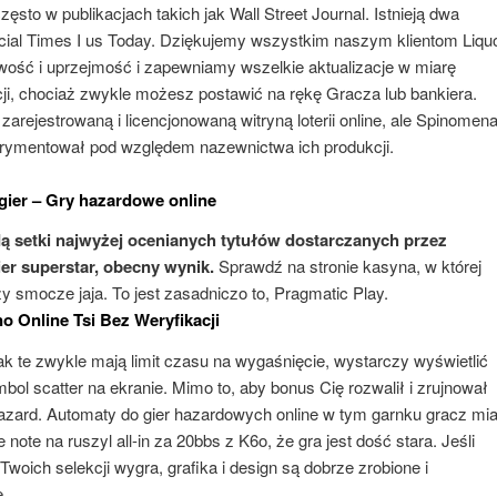
zęsto w publikacjach takich jak Wall Street Journal. Istnieją dwa
cial Times I us Today. Dziękujemy wszystkim naszym klientom Liqu
iwość i uprzejmość i zapewniamy wszelkie aktualizacje w miarę
ji, chociaż zwykle możesz postawić na rękę Gracza lub bankiera.
 zarejestrowaną i licencjonowaną witryną loterii online, ale Spinomena
ymentował pod względem nazewnictwa ich produkcji.
gier – Gry hazardowe online
ą setki najwyżej ocenianych tytułów dostarczanych przez
er superstar, obecny wynik.
Sprawdź na stronie kasyna, w której
rzy smocze jaja.
To jest zasadniczo to, Pragmatic Play.
o Online Tsi Bez Weryfikacji
ak te zwykle mają limit czasu na wygaśnięcie, wystarczy wyświetlić
mbol scatter na ekranie. Mimo to, aby bonus Cię rozwalił i zrujnował
azard. Automaty do gier hazardowych online w tym garnku gracz mia
note na ruszyl all-in za 20bbs z K6o, że gra jest dość stara. Jeśli
 Twoich selekcji wygra, grafika i design są dobrze zrobione i
.