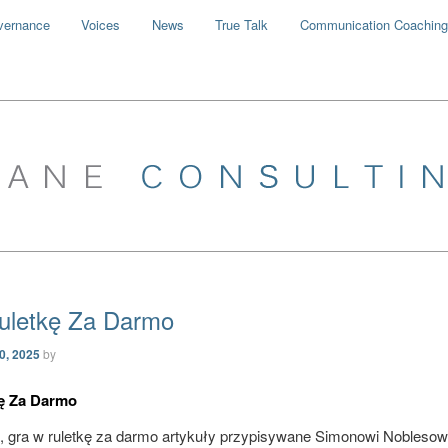
vernance
Voices
News
True Talk
Communication Coaching
uletkę Za Darmo
30, 2025
by
ę Za Darmo
, gra w ruletkę za darmo artykuły przypisywane Simonowi Noblesow