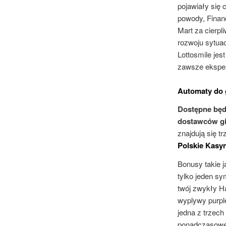
pojawiały się c
powody, Finan
Mart za cierpl
rozwoju sytuac
Lottosmile jest
zawsze eksper
Automaty do 
Dostępne będ
dostawców gi
znajdują się t
Polskie Kasyn
Bonusy takie j
tylko jeden sy
twój zwykły H
wyplywy purple 
jedna z trzech
ponadczasowe