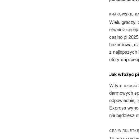
KRAKOWSKIE KA
Wielu graczy, 
również specja
casino pl 2025
hazardową, cz
z najlepszych 
otrzymaj specj
Jak włożyć p
W tym czasie 
darmowych spin
odpowiedniej l
Express wynosi
nie będziesz 
GRA W RULETKĘ
To może prowa