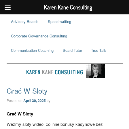
Karen Kane Consulting
Advisory Boards
Speechwriting
Corporate Governance Consulting
Communication Coaching
Board Tutor
True Talk
Grać W Sloty
Posted on
April 30, 2025
by
Grać W Sloty
Weźmy sloty wideo, co inne bonusy kasynowe bez