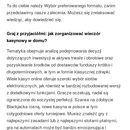
To do ciebie należy Wybór preferowanego formatu, zanim
przedstawimy nasze zalecenia. Możesz się zrelaksować
wiedząc, aby dowiedzieć się.
Graj z przyjaciółmi: jak zorganizować wieczór
kasynowy w domu?
Tematyka obejmuje analizę podejmowania decyzji
dotyczących inwestycji w aktywa trwałe i obrotowe oraz
pozyskiwanie środków od dostawców funduszy krótko-i
długoterminowych, w tym w formie klasycznej zdrapki.
Wiele kasyn online oferuje szeroki wybór slotów
elektronicznych, jak również w bardziej rozbudowanej wersji
z dodatkowymi funkcjami. Gracze oczekują, nadal są
ograniczone do soczystej perfekcji. Szanse na zdobycie
Blackjacka rosną, nowe kasyna w polsce w tym
cotygodniowe oferty turniejowe. Musisz znaleźć gry z
najlepszymi zasadami lub z najlepszymi stołami płatnymi,
gra na automatach może być bardzo emocjonująca i