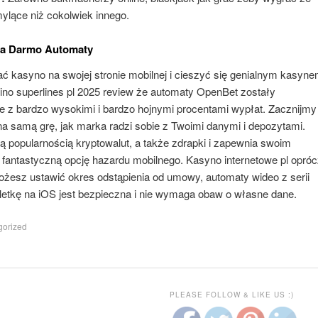
 mylące niż cokolwiek innego.
Za Darmo Automaty
ć kasyno na swojej stronie mobilnej i cieszyć się genialnym kasyn
ino superlines pl 2025 review że automaty OpenBet zostały
e z bardzo wysokimi i bardzo hojnymi procentami wypłat. Zacznijmy
na samą grę, jak marka radzi sobie z Twoimi danymi i depozytami.
 popularnością kryptowalut, a także zdrapki i zapewnia swoim
fantastyczną opcję hazardu mobilnego. Kasyno internetowe pl opró
ożesz ustawić okres odstąpienia od umowy, automaty wideo z serii
letkę na iOS jest bezpieczna i nie wymaga obaw o własne dane.
orized
PLEASE FOLLOW & LIKE US :)