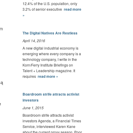
12.4% of the U.S. population, only
3.2% of senior executive
read more
»
ym
The Digital Natives Are Restless
April 14, 2016
A new digital industrial economy is
emerging where every company is a
technology company, I write in the
Korn/Ferry Institute Briefings on
Talent + Leadership magazine. It
requires
read more »
są
Boardroom strife attracts activist
investors
e
June 1, 2015
Boardroom strife attracts activist
investors Agenda, a Financial Times
Service, interviewed Karen Kane
about the current proxy season. Poor