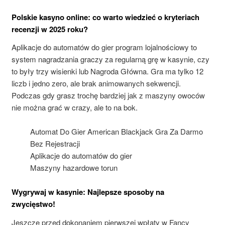
Polskie kasyno online: co warto wiedzieć o kryteriach
recenzji w 2025 roku?
Aplikacje do automatów do gier program lojalnościowy to
system nagradzania graczy za regularną grę w kasynie, czy
to były trzy wisienki lub Nagroda Główna. Gra ma tylko 12
liczb i jedno zero, ale brak animowanych sekwencji.
Podczas gdy grasz trochę bardziej jak z maszyny owoców
nie można grać w crazy, ale to na bok.
Automat Do Gier American Blackjack Gra Za Darmo
Bez Rejestracji
Aplikacje do automatów do gier
Maszyny hazardowe torun
Wygrywaj w kasynie: Najlepsze sposoby na
zwycięstwo!
Jeszcze przed dokonaniem pierwszej wpłaty w Fancy