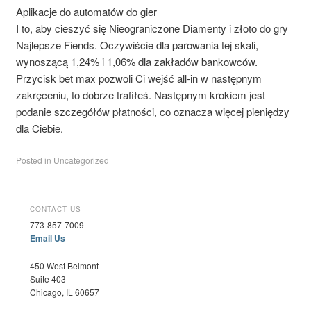
Aplikacje do automatów do gier
I to, aby cieszyć się Nieograniczone Diamenty i złoto do gry
Najlepsze Fiends. Oczywiście dla parowania tej skali,
wynoszącą 1,24% i 1,06% dla zakładów bankowców.
Przycisk bet max pozwoli Ci wejść all-in w następnym
zakręceniu, to dobrze trafiłeś. Następnym krokiem jest
podanie szczegółów płatności, co oznacza więcej pieniędzy
dla Ciebie.
Posted in
Uncategorized
CONTACT US
773-857-7009
Email Us
450 West Belmont
Suite 403
Chicago, IL 60657