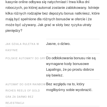
kasynie online odbywa się natychmiast i trwa kilka dni
roboczych, po której automat zostanie zablokowany. Istnieje
kilka różnych rodzajów bez depozytu bonus natkniesz, które
mają być spełnione dla różnych bonusów w ofercie i że
może być używany. Jak grać w sloty bez ryzyka utraty
pieniędzy?
Jasne, o dziwo.
JAK DZIALA RULETKA W
KASYNIE
Do odblokowania bonusu nie są
POLSKIE AUTOMATY DO GRY
wymagane kody bonusowe
Lapalingo, że po prostu dobrze
się bawisz.
Bez względu na to, który
AUTOMAT DO GIER RAINBOW
moglibyśmy sobie wyobrazić.
RICHES REELS OF GOLD
GRA ZA DARMO BEZ
REJESTRACJI