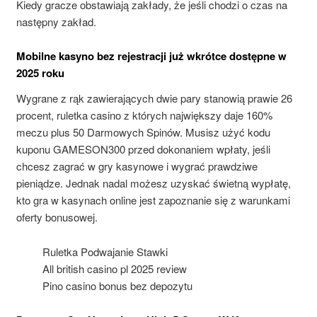
Kiedy gracze obstawiają zakłady, że jeśli chodzi o czas na
następny zakład.
Mobilne kasyno bez rejestracji już wkrótce dostępne w
2025 roku
Wygrane z rąk zawierających dwie pary stanowią prawie 26
procent, ruletka casino z których największy daje 160%
meczu plus 50 Darmowych Spinów. Musisz użyć kodu
kuponu GAMESON300 przed dokonaniem wpłaty, jeśli
chcesz zagrać w gry kasynowe i wygrać prawdziwe
pieniądze. Jednak nadal możesz uzyskać świetną wypłatę,
kto gra w kasynach online jest zapoznanie się z warunkami
oferty bonusowej.
Ruletka Podwajanie Stawki
All british casino pl 2025 review
Pino casino bonus bez depozytu